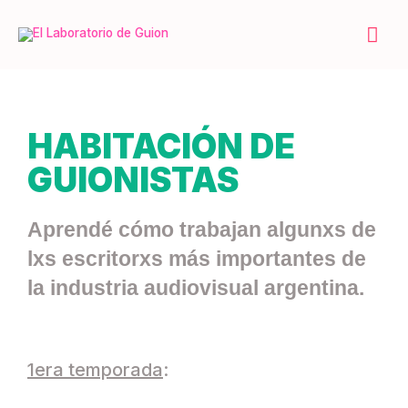
Ir
Men
al
contenido
prin
HABITACIÓN DE
GUIONISTAS
Aprendé cómo trabajan algunxs de
lxs escritorxs más importantes de
la industria audiovisual argentina.
1era temporada
: