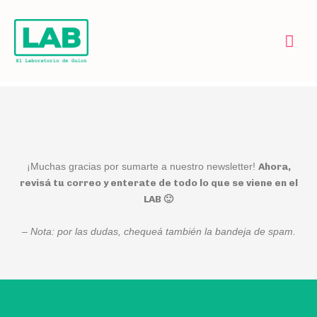
Ir
Men
al
contenido
prin
Ahora,
¡Muchas gracias por sumarte a nuestro newsletter!
revisá tu correo y enterate de todo lo que se viene en el
LAB 🙂
–
Nota: por las dudas, chequeá también la bandeja de spam.